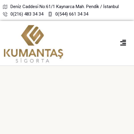
Deni̇z Caddesi̇ No:61/1 Kaynarca Mah. Pendi̇k / İstanbul
0(216) 483 34 34
0(544) 661 34 34