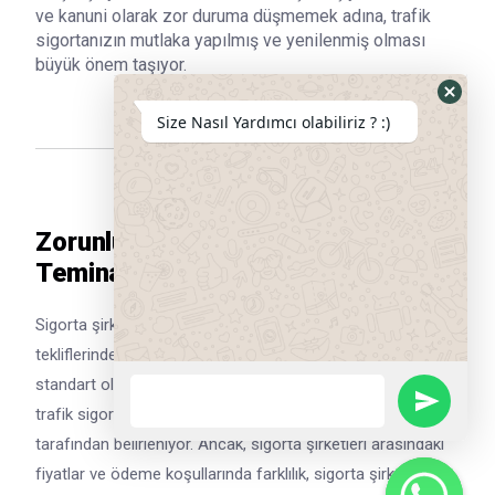
ve kanuni olarak zor duruma düşmemek adına, trafik
sigortanızın mutlaka yapılmış ve yenilenmiş olması
büyük önem taşıyor.
Hide
Size Nasıl Yardımcı olabiliriz ? :)
Whats
Form
Zorunlu Trafik Sigortasının
Teminatları Nelerdir ?
Sigorta şirketlerinin sunmuş olduğu trafik sigortası fiyat
tekliflerinde, poliçede verilecek olan teminat ve limitlerinin
standart olarak görülmesi dikkat çekiyor. Zira, zorunlu
WhatsApp
UNDEFIN
trafik sigortası teminatları ve limitleri, Hazine Müsteşarlığı
Message
tarafından belirleniyor. Ancak, sigorta şirketleri arasındaki
fiyatlar ve ödeme koşullarında farklılık, sigorta şirketlerinin